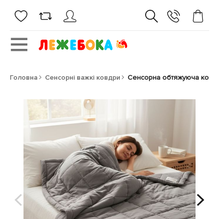
Головна
Сенсорні важкі ковдри
Сенсорна обтяжуюча ковдр