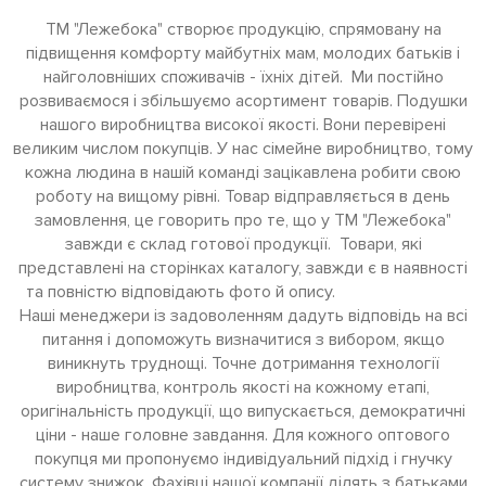
ТМ "Лежебока" створює продукцію, спрямовану на
підвищення комфорту майбутніх мам, молодих батьків і
найголовніших споживачів - їхніх дітей. Ми постійно
розвиваємося і збільшуємо асортимент товарів. Подушки
нашого виробництва високої якості. Вони перевірені
великим числом покупців. У нас сімейне виробництво, тому
кожна людина в нашій команді зацікавлена робити свою
роботу на вищому рівні. Товар відправляється в день
замовлення, це говорить про те, що у ТМ "Лежебока"
завжди є склад готової продукції. Товари, які
представлені на сторінках каталогу, завжди є в наявності
та повністю відповідають фото й опису.
Наші менеджери із задоволенням дадуть відповідь на всі
питання і допоможуть визначитися з вибором, якщо
виникнуть труднощі. Точне дотримання технології
виробництва, контроль якості на кожному етапі,
оригінальність продукції, що випускається, демократичні
ціни - наше головне завдання. Для кожного оптового
покупця ми пропонуємо індивідуальний підхід і гнучку
систему знижок. Фахівці нашої компанії ділять з батьками