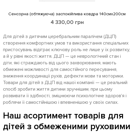
Сенсорна (обтяжуюча) заспокійлива ковдра 140смх200см
4 330,00
грн
Для дітей з дитячим церебральним паралічем (ДЦП)
створення комфортних умов та використання спеціальних
пристосувань відіграє ключову роль не лише у їх розвитку,
а й у рівні якості життя. ДЦП — це неврологічний стан і
діти, які страждають від цього захворювання, мають
обмежені можливості для самостійного пересування,
зниження координації рухів, дефекти мови та моторики.
Товари для дітей з ДЦП від нашої компанії — це реальний
спосіб зробити життя дитини зручнішим, при цьому
розвивати її здібності, зміцнюючи психологічне здоров'я і
роблячи її самостійнішою і впевненішою у своїх силах.
Наш асортимент товарів для
дітей з обмеженими руховими