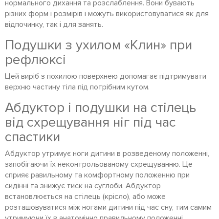
нормального дихання та розслаблення. Вони бувають
різних форм і розмірів і можуть використовуватися як для
відпочинку, так і для занять.
Подушки з ухилом «Клин» при
рефлюксі
Цей виріб з похилою поверхнею допомагає підтримувати
верхню частину тіла під потрібним кутом.
Абдуктор і подушки на стілець
від схрещування ніг під час
спастики
Абдуктор утримує ноги дитини в розведеному положенні,
запобігаючи їх неконтрольованому схрещуванню. Це
сприяє равильному та комфортному положенню при
сидінні та знижує тиск на суглоби. Абдуктор
встановлюється на стілець (крісло), або може
розташовуватися між ногами дитини під час сну, тим самим
утримуючи їх в анатомічно правильному положенні.