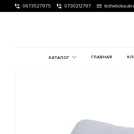
0673527975
0730212797
lezheboka.ukr
ГЛАВНАЯ
КЛ
КАТАЛОГ