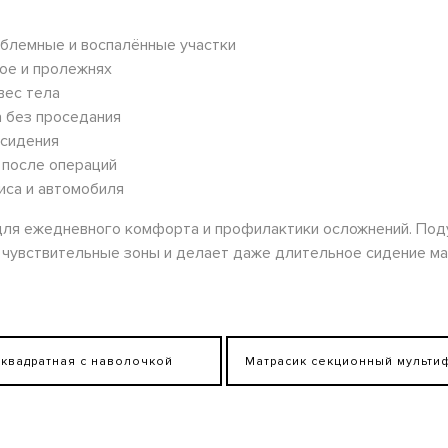
облемные и воспалённые участки
рое и пролежнях
вес тела
а без проседания
 сидения
 после операций
иса и автомобиля
ля ежедневного комфорта и профилактики осложнений. Под
а чувствительные зоны и делает даже длительное сидение 
 квадратная с наволочкой