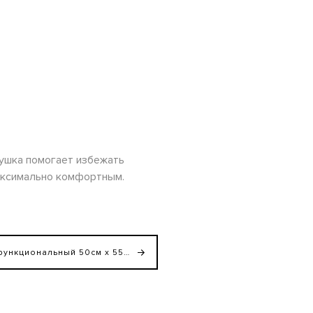
ушка помогает избежать
максимально комфортным.
Матрасик секционный мультифункциональный 50см х 55см х 8см