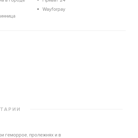
на в городе
Приват 24
Wayforpay
Винница
ТАРИИ
и геморрое, пролежнях и в