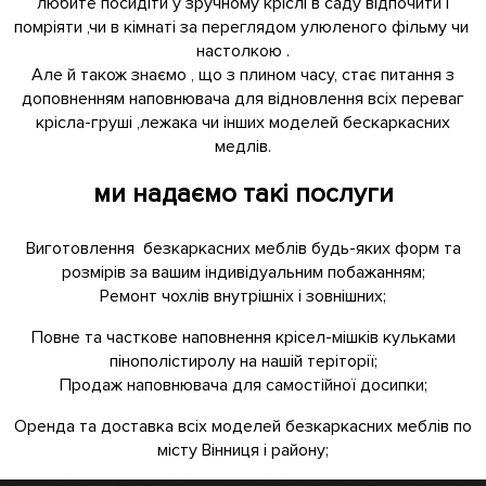
любите посидіти у зручному кріслі в саду відпочити і
помріяти ,чи в кімнаті за переглядом улюленого фільму чи
настолкою .
Але й також знаємо , що з плином часу, стає питання з
доповненням наповнювача для відновлення всіх переваг
крісла-груші ,лежака чи інших моделей бескаркасних
медлів.
ми надаємо такі послуги
Виготовлення безкаркасних меблів будь-яких форм та
розмірів за вашим індивідуальним побажанням;
Ремонт чохлів внутрішніх і зовнішних;
Повне та часткове наповнення крісел-мішків кульками
пінополістиролу на нашій теріторії;
Продаж наповнювача для самостійної досипки;
Оренда та доставка всіх моделей безкаркасних меблів по
місту Вінниця і району;