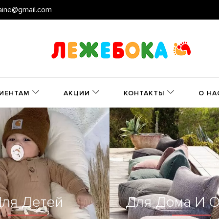
aine@gmail.com
ИЕНТАМ
АКЦИИ
КОНТАКТЫ
О НА
ля Детей
Для Дома И О