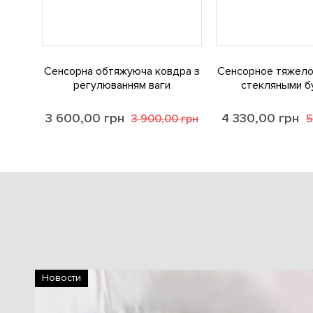
Сенсорна обтяжуюча ковдра з
Сенсорное тяжело
регулюванням ваги
стекляными б
3 600,00
грн
4 330,00
грн
3 900,00
грн
5
Новости