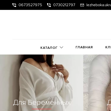
0673527975
0730212797
lezheboka.ukr
ГЛАВНАЯ
КЛ
КАТАЛОГ
Для Беременных
Д