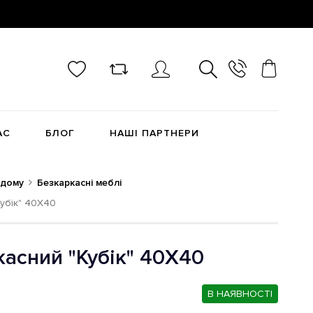
АС
БЛОГ
НАШІ ПАРТНЕРИ
 дому
Безкаркасні меблі
убік" 40Х40
асний "Кубік" 40Х40
В НАЯВНОСТІ