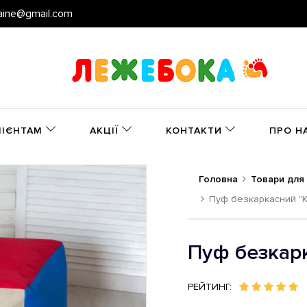
aine@gmail.com
ЛІЄНТАМ
АКЦІЇ
КОНТАКТИ
ПРО Н
Головна
Товари для
Пуф безкаркасний "К
Пуф безкарк
РЕЙТИНГ: