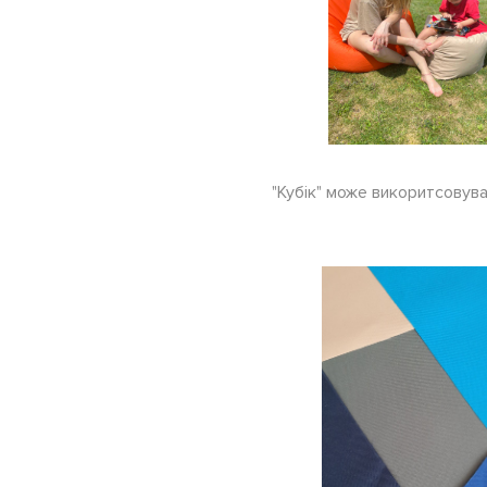
"Кубік" може викоритсовува