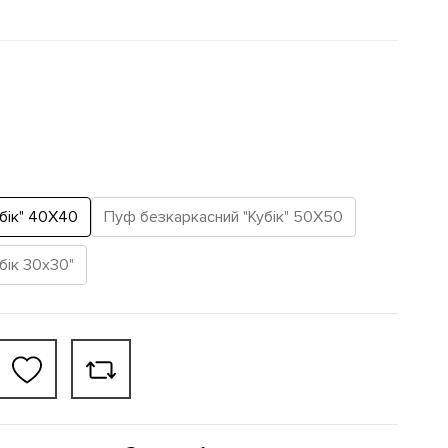
бік" 40Х40
Пуф безкаркасний "Кубік" 50Х50
бік 30х30"