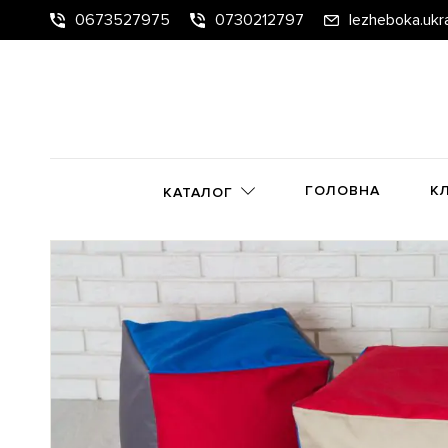
0673527975
0730212797
lezheboka.ukr
ГОЛОВНА
К
КАТАЛОГ