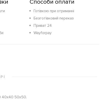
вки
Способи оплати
шти
Готівкою при отриманні
Безготівковий переказ
Приват 24
би
Wayforpay
РІ
30 40х40 50х50.