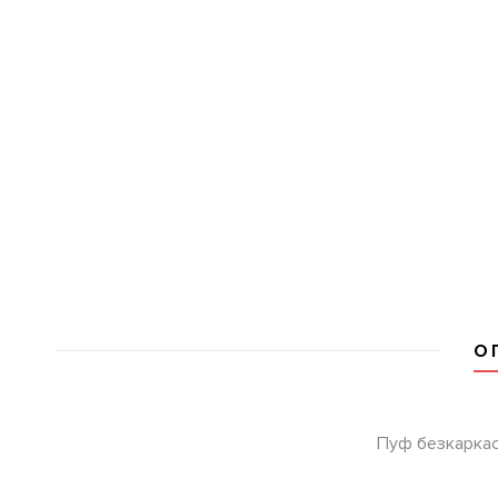
О
Пуф безкаркасн