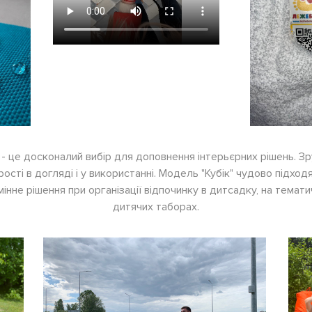
- це досконалий вибір для доповнення інтерьєрних рішень. Зруч
ості в догляді і у використанні. Модель "Кубік" чудово підхо
мінне рішення при організації відпочинку в дитсадку, на темат
дитячих таборах.