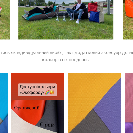
тись як індивідуальний виріб , так і додатковий аксесуар до і
кольорів і їх поєднань.