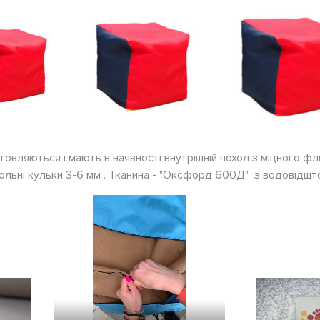
отовляються і мають в наявності внутрішній чохол з міцного фліз
рольні кульки 3-6 мм . Тканина - "Оксфорд 600Д" з водовідш