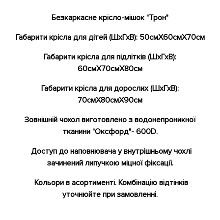
Безкаркасне крісло-мішок "Трон"
Габарити крісла для дітей (ШхГхВ): 50смХ60смХ70см
Габарити крісла для підлітків (ШхГхВ):
60смХ70смХ80см
Габарити крісла для дорослих (ШхГхВ):
70смХ80смХ90см
Зовнішній чохол виготовлено з водонепроникної
тканини "Оксфорд"- 600D.
Доступ до наповнювача у внутрішньому чохлі
зачинений липучкою міцної фіксації.
Кольори в асортименті. Комбінацію відтінків
уточнюйте при замовленні.