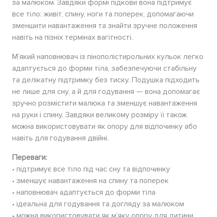
за малюком. Завдяки формі підкови вона підтримує
все тіло: живіт, спину, ноги та поперек, допомагаючи
зменшити навантаження та знайти зручне положення
навіть на пізніх термінах вагітності.
М’який наповнювач із пінополістирольних кульок легко
адаптується до форми тіла, забезпечуючи стабільну
та делікатну підтримку без тиску. Подушка підходить
не лише для сну, а й для годування — вона допомагає
зручно розмістити малюка та зменшує навантаження
на руки і спину. Завдяки великому розміру її також
можна використовувати як опору для відпочинку або
навіть для годування двійні.
Переваги:
• підтримує все тіло під час сну та відпочинку
• зменшує навантаження на спину та поперек
• наповнювач адаптується до форми тіла
• ідеальна для годування та догляду за малюком
• можна використовувати як м’яку опору для дитини