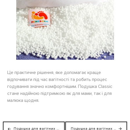
Це практичне рішення, яке допомагає краще
відпочивати під час вагітності та робить процес
годування значно комфортнішим. Подушка Classic
стане надійною підтримкою як для мами, так і для
малюка щодня.
Подушка для вагітних та годування "Relax" , наповнювач холлофайбер
Подушка для вагітних та годування "CLASSIC" , наповнювач холлофайбер