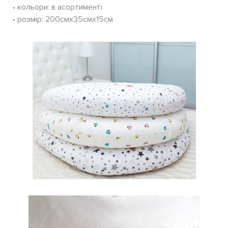
• кольори: в асортименті
• розмір: 200смх35смх15см