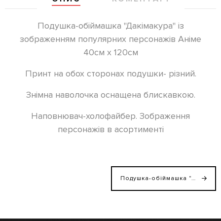
Подушка-обіймашка "Дакімакура" із
зображенням популярних персонажів Аніме
40см х 120см
Принт на обох сторонах подушки- різний.
Знімна наволочка оснащена блискавкою.
Наповнювач-холофайбер. Зображення
персонажів в асортименті
Подушка-обіймашка "Дакімакура" із зображенням Себастьян, 40смХ120см